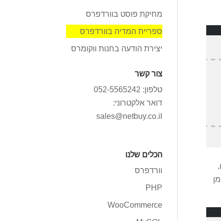
מחיקת פוסט בוורדפרס
ספריית המדיה בוורדפרס
יצירת הודעה בחנות ווקומרס
צור קשר
טלפון: 052-5565242
דואר אלקטרוני:
sales@netbuy.co.il
הכלים שלנו
 ללוח הבקרה לחצו על "מדיה" ולאחר מכן על "ספריה" לחצו על "קובץ חדש" (מסומן בספרה 1),
וורדפרס
מן
PHP
WooCommerce