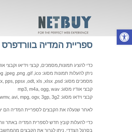
פתח סרגל נגישות
ספריית המדיה בוורדפרס
כדי להציג תמונות,מסמכים, קבצי וידיאו וקבצי א
ניתן להעלות תמונות מסוג: jpg ,jpeg ,png ,gif ,ico
מסמכים מסוג: pdf, doc, .docx, ppt, pptx, pps, ppsx ,odt, xls ,xlsx ,psd
קבצי אודיו מסוג: mp3, m4a, ogg, wav
קבצי וידאו מסוג: mp4, m4v, mov, wmv, avi, mpg, ogv, 3gp, 3g2
לאחר שנעלה את הקבצים לספריית המדיה הם יהי
כדי להעלות קובץ חדש לספרית המדיה באתר וור
בסרגל הצדדי, ניתן לגרור את הקבצים מהמחשב ב