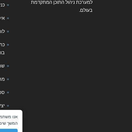
למערכת ניהול התוכן המתקדמת
כני
בעולם.
אי
לו
כתי
בו
שחז
מח
ספר
יצי
Cookie
Consent
המשך שימו