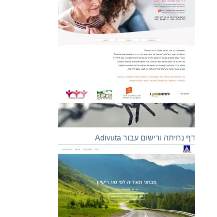
דף נחיתה ורישום עבור Adivuta