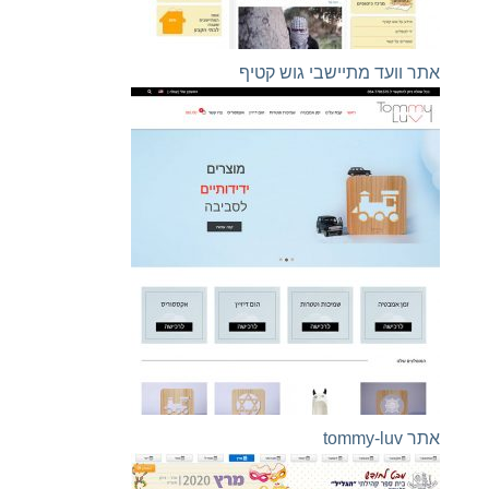
אתר וועד מתיישבי גוש קטיף
אתר tommy-luv