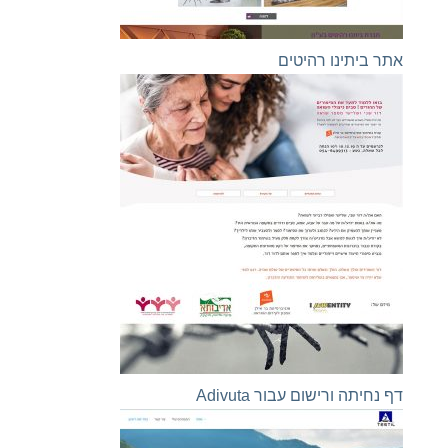
אתר ביתינו רהיטים
דף נחיתה ורישום עבור Adivuta