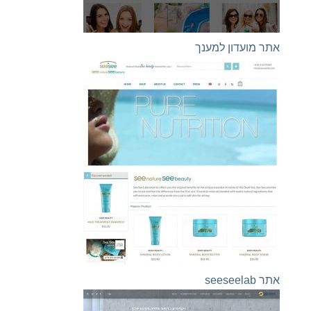
אתר מועדון למענך
אתר seeseelab