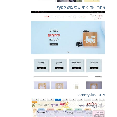
אתר וועד מתיישבי גוש קטיף
אתר tommy-luv