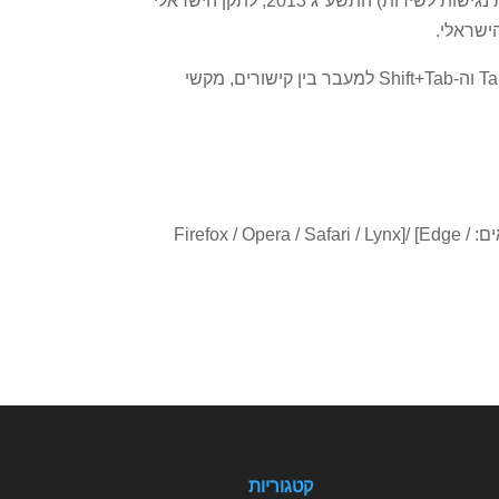
התאמות הנגישות באתר בוצעו בהתאם לסימן ג': שירותי האינטרנט בתקנות שוויון זכויות לאנשים עם מוגבלות (התאמות נגישות לשירות) התשע"ג 2013, לתקן הישראלי
האתר תומך בשימוש בטכנולוגיות מסייעות כגון תוכנות הקראת מסך, בגלישה בעזרת מקלדת על ידי שימוש במקשי ה-Tab וה-Shift+Tab למעבר בין קישורים, מקשי
באתר אינטרנט זה, ניתן לגלוש בצורה מיטבית ונגישה באמצעות הדפדפנים הנפוצים ומומלץ להשתמש בדפדפנים הבאים: Firefox / Opera / Safari / Lynx]/ [Edge /
קטגוריות