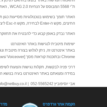
ת"י 5568 המבוסס על הנחיות WCAG 2.0 , האתר הונגש לרמה AA ובכפוף לשינויים והתאמות שבוצעו במסמך התקן הישראלי.
החיצים, מקש ה-Enter לבחירה, מקש ה-Esc ליציאה מתפריטים וחלונות, לחיצה על H או על מספר למעבר בין כותרות.
האתר נבדק באופן קבוע כדי להבטיח את תחזוקת
ישימות מיטבית לנגישות באתר האינטרנט
Chrome ובתוכנות קוראות מסך [NVDA / Jaws/ Voiceover].
דרכי פניה לבקשות, תקלות נגישות והצעות לשיפור
במידה ומצאתם באתר האינטרנט בעיה בנושא הנגי
אבי יוסיפוביץ 052-5565242 | info@netbuy.co.il
הקמת אתר וורדפרס
מדרי